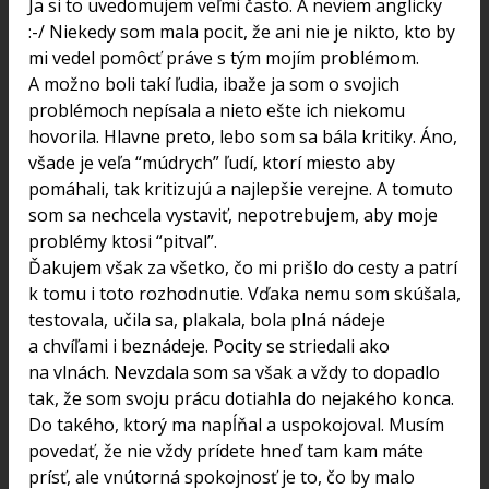
Ja si to uvedomujem veľmi často. A neviem anglicky
:-/ Niekedy som mala pocit, že ani nie je nikto, kto by
mi vedel pomôcť práve s tým mojím problémom.
A možno boli takí ľudia, ibaže ja som o svojich
problémoch nepísala a nieto ešte ich niekomu
hovorila. Hlavne preto, lebo som sa bála kritiky. Áno,
všade je veľa “múdrych” ľudí, ktorí miesto aby
pomáhali, tak kritizujú a najlepšie verejne. A tomuto
som sa nechcela vystaviť, nepotrebujem, aby moje
problémy ktosi “pitval”.
Ďakujem však za všetko, čo mi prišlo do cesty a patrí
k tomu i toto rozhodnutie. Vďaka nemu som skúšala,
testovala, učila sa, plakala, bola plná nádeje
a chvíľami i beznádeje. Pocity se striedali ako
na vlnách. Nevzdala som sa však a vždy to dopadlo
tak, že som svoju prácu dotiahla do nejakého konca.
Do takého, ktorý ma napĺňal a uspokojoval. Musím
povedať, že nie vždy prídete hneď tam kam máte
prísť, ale vnútorná spokojnosť je to, čo by malo