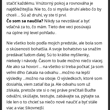
stačiť každému. Vnútorný pokoj a rovnováha je
najdôležitejšia. Nie to, čo si myslia druhí alebo čo by
chceli … Sú až druhí, vy ste tí prví.
Čo som sa naučila?
Nikdy sa nevzdávať a byť
vďačná za to, čo mám. Tieto dve veci posúvajú
na úplne iný level pohľadu .
Nie všetko bolo podľa mojich predstáv, ale bola som
o skúsenosti bohatšia. A svoje bohatstvo sa snažím
predávať ľudom ďalej. Sú to krátke myšlienky,
niekedy i návody. Časom to bude možno niečo viacej.
Ale ako sa hovorí … na všetko si treba počkať. Ja som
veľmi dlho čakala na odvahu …možno na lepší
výsledky …možno na oboje. O výsledkoch, ktoré som
dosiahla, viem zatiaľ iba ja. Ale odvahu som už
získala, pretože ste si o nej práve prečítali Buďte
odvážni, skúšajte, testujte, zabávajte sa, pýtajte sa.
Ide len o to chcieť sa niečo nové naučiť a byť stále
viac a viac šikovnejší.