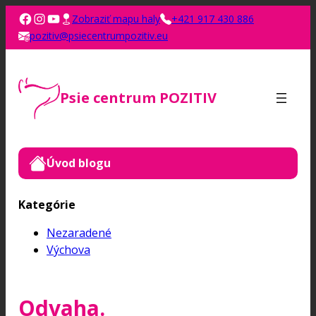
Zobraziť mapu haly
+421 917 430 886
pozitiv@psiecentrumpozitiv.eu
Psie centrum POZITIV
Úvod blogu
Kategórie
Nezaradené
Výchova
Odvaha.